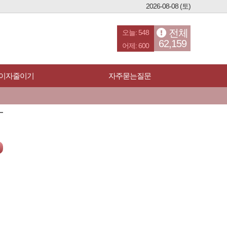
2026-08-08 (토)
전체
오늘:
548
62,159
어제:
600
 이자줄이기
자주묻는질문