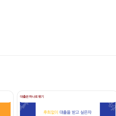
대출은 하나로 묶기