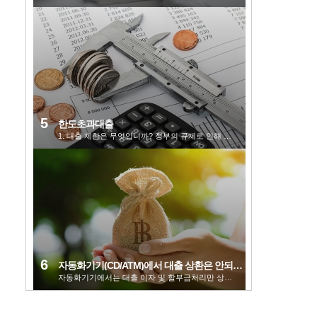
한도초과대출
1. 대출 제한은 무엇입니까? 정부의 규제로 인해 대출 제한은 LTV 70%로 제한되어 있습니다. LTV (대출 대 ...
자동화기기(CD/ATM)에서 대출 상환은 안되나요?
자동화기기에서는 대출 이자 및 할부금처리만 상환처리 가능하며, 일부 중도상환 처리는 인터넷뱅킹이나 창...