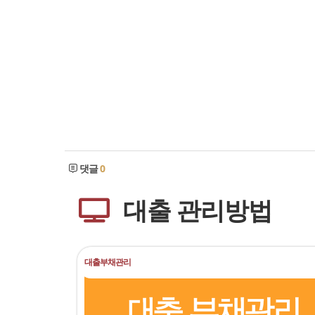
댓글
0
대출 관리방법
대출부채관리