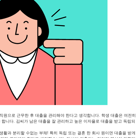
급 직원으로 근무한 후 대출을 관리해야 한다고 생각합니다. 학생 대출은 여전히
 합니다. 김씨가 남은 대출을 잘 관리하고 높은 이자율로 대출을 받고 독립되
활과 분리할 수없는 부채! 특히 독립 또는 결혼 한 회사 원이면 대출을 받게