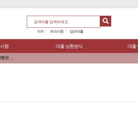
이자
유의사항
담보대출
의사항
대출 상환방식
대출
자동화기기(CD/ATM)에서 대출 상환은 안되나요?
대출 가능 한도가 어떻게 되고 어디서 확인 할 수 있나요?
인터넷뱅킹으로 대출잔액조회 및 상환방법이 어떻게 하나요?
용하기
 줄이기
보증보험 대출 중도 전액 상환 시 보증보험료 환급은 어떻게 되나요?