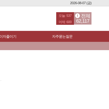
2026-08-07 (금)
전체
오늘:
537
62,117
어제:
600
 이자줄이기
자주묻는질문