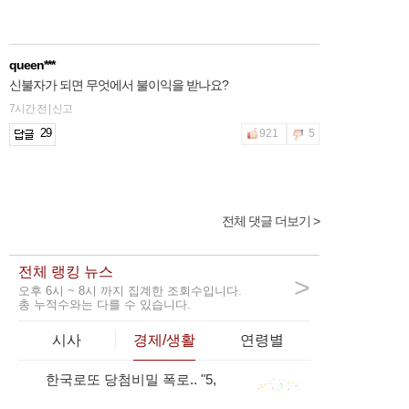
queen***
신불자가 되면 무엇에서 불이익을 받나요?
7시간 전 | 신고
29
921
5
전체 댓글 더보기 >
2hfnt***
신용을 회복하는 데에는 얼마나 걸리나요?
전체 랭킹 뉴스
2시간 전 | 신고
>
오후 6시 ~ 8시 까지 집계한 조회수입니다.
88
966
7
총 누적수와는 다를 수 있습니다.
시사
경제/생활
연령별
한국로또 당첨비밀 폭로.. "5,
girls***
1
27.." 용지뒷면 숨겨진...